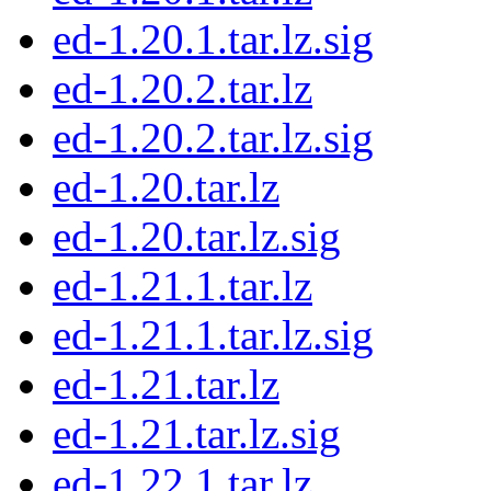
ed-1.20.1.tar.lz.sig
ed-1.20.2.tar.lz
ed-1.20.2.tar.lz.sig
ed-1.20.tar.lz
ed-1.20.tar.lz.sig
ed-1.21.1.tar.lz
ed-1.21.1.tar.lz.sig
ed-1.21.tar.lz
ed-1.21.tar.lz.sig
ed-1.22.1.tar.lz