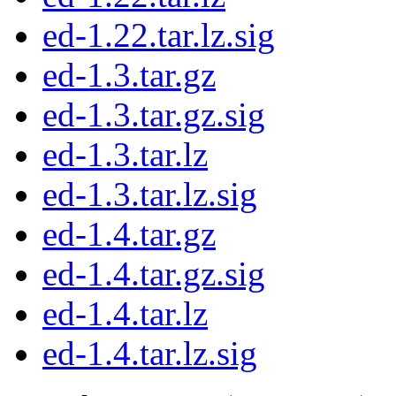
ed-1.22.tar.lz.sig
ed-1.3.tar.gz
ed-1.3.tar.gz.sig
ed-1.3.tar.lz
ed-1.3.tar.lz.sig
ed-1.4.tar.gz
ed-1.4.tar.gz.sig
ed-1.4.tar.lz
ed-1.4.tar.lz.sig